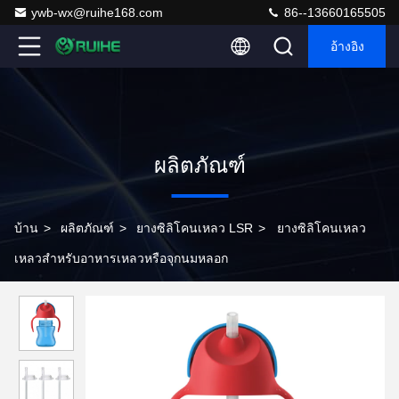
ywb-wx@ruihe168.com
86--13660165505
อ้างอิง
ผลิตภัณฑ์
บ้าน
>
ผลิตภัณฑ์
>
ยางซิลิโคนเหลว LSR
>
ยางซิลิโคนเหลว
เหลวสำหรับอาหารเหลวหรือจุกนมหลอก