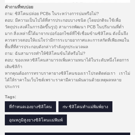
คำถามที่พบบ่อย
ถาม: ซิลิโคนปล่อย PCBs ในระหว่างการบ่มหรือไม่?
ตอบ: มีความเป็นไปได้ที่สารประกอบบางชนิด (โดยปกติจะใช้เพื่อ
วัตถุประสงค์ในการอัดขึ้นรูป) สามารถพัฒนา PCB ในปริมาณที่ต่ำ
มาก
สิ่งเหล่านี้ได้มาจากเปอร์ออกไซด์ที่ใช้เชื่อมข้ามซิลิโคน
ดังนั้นจึง
ควรตรวจสอบให้แน่ใจว่ามีการระบายอากาศและการสกัดที่เพียงพอใน
พื้นที่ที่สารประกอบดังกล่าวกำลังถูกประมวลผล
ถาม: ฉันสามารถทำให้ซิลิโคนข้นได้หรือไม่?
ตอบ: ของเหลวซิลิโคนสามารถเพิ่มความหนาได้ในระดับหนึ่งโดยการ
เติมซิลิก้า
หากคุณต้องการทราบราคายางซิลิโคนของเราโปรดติดต่อเรา
เราไม่
ได้ให้ราคาในเว็บไซต์เพราะราคามีความผันผวนด้วยเหตุผลหลาย
ประการ
Tags:
ที่กำหนดเองยางซิลิโคน
rtv ซิลิโคนทำแม่พิมพ์ยาง
อุณหภูมิสูงยางซิลิโคนแม่พิมพ์