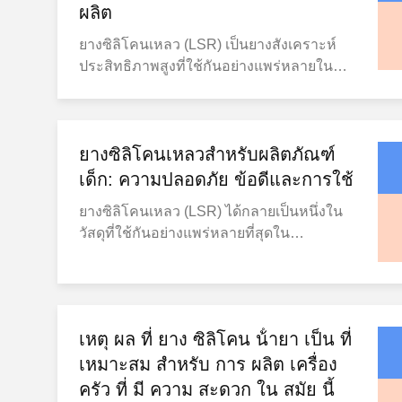
ผลิต
ยางซิลิโคนเหลว (LSR) เป็นยางสังเคราะห์
ประสิทธิภาพสูงที่ใช้กันอย่างแพร่หลายใน
อุตสาหกรรมต่างๆ เนื่องจากมีความบริสุทธิ์
ความยืดหยุ่น และความทนทานเป็นพิเศษ
ด้วยความต้องการทั่วโลกที่เพิ่มขึ้นสำหรับ
วัสดุที่ปลอดภัย เสถียร และขึ้นรูปด้วยความ
ยางซิลิโคนเหลวสําหรับผลิตภัณฑ์
แม่นยำ LSR จึงกลายเป็นตัวเลือกที่นิยมใน
เด็ก: ความปลอดภัย ข้อดีและการใช้
งานทางการแพทย์ ยานยนต์ และสินค้า
ยางซิลิโคนเหลว (LSR) ได้กลายเป็นหนึ่งใน
อุปโภคบริโภค ในฐานะผู้ผลิตมืออาชีพ
วัสดุที่ใช้กันอย่างแพร่หลายที่สุดใน
GUANGZHOU RUIHE NEW MATERIAL
อุตสาหกรรมผลิตภัณฑ์สำหรับเด็ก เนื่องจากมี
TECHNOLOGY CO., LTD เชี่ยวชาญด้าน
ความยืดหยุ่น ความปลอดภัย และความ
การวิจัยและพัฒนาและผลิตวัสดุ LSR
ทนทานที่ยอดเยี่ยม ยางซิลิโคนเหลวจึงนิยม
คุณภาพสูงสำหรับลูกค้าทั่วโลก คุณสมบัติ
นำมาผลิต จุกนมหลอก จุกนม ขวดนม
หลักและข้อดีของ LSR LSR เป็นวัสดุซิลิโคน
เหตุ ผล ที่ ยาง ซิลิโคน น้ํายา เป็น ที่
อุปกรณ์ปั๊มนม และของเล่นกัดสำหรับเด็ก
สองส่วนที่บ่มด้วยแพลทินัม ซึ่งเป็นที่รู้จักใน
เมื่อเทียบกับวัสดุแบบดั้งเดิม LSR มี
เหมาะสม สําหรับ การ ผลิต เครื่อง
ด้านความเสถียรทางความร้อน ความเข้ากัน
ประสิทธิภาพที่เหนือกว่าและมาตรฐานความ
ครัว ที่ มี ความ สะดวก ใน สมัย นี้
ได้ทางชีวภาพ และการคืนตัวต่ำที่ยอดเยี่ยม