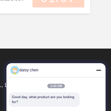
้งานทั่วไปได้แก่
อุปกรณ์ที่ใส่ได้
ามทนทานต่อการ
ทคโนโลยีการจัด
R) ซึ่งพัฒนา
 ปะเก็น ฝาครอบ
่อน. จากมุมมอง
่มผลการเคลือบผ้า
ระดับการแพทย์
ย์และการดูแล
ะซีลเฟอร์นิเจอร์และ
ัตโนมัติที่มี
การดูแลบุคคล สาร
ที่คงที่
ดภัย ความน่า
ชัก โครงสร้างระบบ
มักฉีดทําให้มี
นและความ
าด และ
ยใต้
่วนสัมผัสป้องกัน
สดุที่น้อยที่สุด
วัสดุเหล่านี้เห
้งาน
ารแพทย์ที่ได้
่านี้ แรงเสียดทาน
มนี่ช่วยให้ผู้ผลิต
ังและการประกอบ
โคนประเภทการ
การจัดการ
่ช่วยให้การประกอบ
ลิตภัณฑ์มี
รณ์สัมผัสโดยรวม.
การแพทย์รองรับ
 เกรดการ
ื่นขึ้น และลดรอย
อกจากนี้ยางซิลิ
กัดฟิล์มซิลิโคน
ะกระบวนการ
็นถึง ความเข้า
ากาศที่ดีและ
รรศการคือ
ะ
 และเป็นไปตาม
50-40SL. ทั้งสอง
ห้ผลิตภัณฑ์
รสร้างฟิล์มซิลิ
ISO 10993
ผิวหล่อลื่นในตัว
ลงานของมัน แม้
งานด้านเครื่องสํา
าพของวัสดุ
ำมันสามารถปรับได้
ยนอกเป็นเวลานาน
ี้นําเสนอ การ
daisy chen
กรณ์
ลิตเป็นไปตาม
ารลื่นตามการออกแบบ
โคนเหลวยังคงแทนยาง
ยการใช้อย่าง
13485 เพื่อให้
านขั้นสุดท้าย สิ่ง
ในหลายๆ การใช้
ัสผิวที่หายใจและไม่
และการตรวจสอบ
, Ltd
ะนำให้ใช้เกรด
 กําลังกลายเป็น
1:43 AM
มที่ดีขึ้นในรูป
บผลิตภัณฑ์เกรด
ผลิตที่ทันสมัย.
ันได้ดีขึ้นกับสารสี
ิโคนประเภท
รงกับข้อ
ลิโคนที่น่าเชื่อถือ
Good day, what product are you looking 
ลิงค์ด่วน
 และไอรอนอ๊อกไซด์
นสําหรับการ
สนอการผสม
for?
ำหนดของตลาดเป้า
ชีพที่มีความ
างๆ รองรับการแก้ไข
ตที่แตกต่างกัน
ิทธิภาพและ
รผลิตที่แข็งแกร่ง
ข้อมูลบริษัท