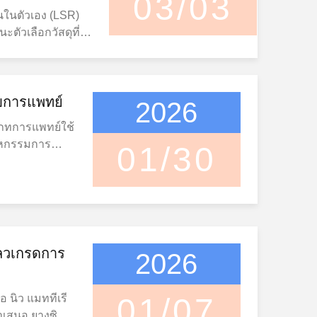
03/03
อาทิ เนื้อผ้า
นในตัวเอง (LSR)
สามารถเติมพัดแบบ
นิกส์ผู้บริโภค และ
ตัวเลือกวัสดุที่
บที่ซับซ้อนที่มี
เหลว (LSR) ด้วย
ี่ต้องการการ
่งในข้อดีที่สําคัญ
, VOC น้อย, ความ
ื่อนไหวที่เงียบขึ้น
ือความมั่นคงทาง
, LSR ถูกใช้
ม่ำเสมอมากขึ้นใน
นอุณหภูมิจาก-50
ม่, การแพทย์,
่างจากยางซิลิโคน
ับการแพทย์
ยคุณสมบัติทางกล
2026
่ความสม่ําเสมอใน
อลื่นภายนอก LSR
ิตภัณฑ์ที่ต้องการ
2ยางซิลิโคนประเภท
เภทการแพทย์ใช้
บการออกแบบมาให้
พที่รุนแรง ประ
ตรฐานของ FDA และ
าหกรรมการ
01/30
ื้นผิวที่บ่มแล้ว
วามเหมาะสมทาง
มสอดคล้องทาง
นื่องจากความ
รรมชาติ สิ่งนี้
ยางซิลิโคนเหลว
ดเด่น เหมาะสําห
ชีวภาพ, ความ
่างการติดตั้งและ
พร่หลายในอุปกรณ์
น ถุงน้ําและระบบ
ฎหมายยางซิลิ
ดแบบ และช่วยให้
ากาก, วาล์ว, และ
งซิลิโคนแข็งความ
YH Seriesรวม
ถรักษาประสิทธิภาพ
ําให้มันเห
ด้ รับ การ รับรอง
แพทย์
และการใช้งานที่
 อาหาร และ สามารถ
ประเภทการ
หลวเกรดการ
ด LSR แบบหล่อลื่น
คนเหลวยังมีความ
2026
 ที่ หลากหลาย.
มาโดยเฉ
ัฒนามาเพื่อการฉีด
ดดเด่น. แม้หลัง
่องครัว, ส่วนประกอบ
รแพทย์ที่มี
กรณีที่การเสียดสี
ิดวัสดุจะกลับมาใน
โภค ที่ มี ผิว ผ่อน
วามน่าเชื่อถือ
01/07
พส่งผลกระทบต่อ
สมบัตินี้มีค่ามาก
นทอทิสทิล ซิลิโคน
ว โดยใช้วัสดุ
ำเสนอ ยางซิลิ