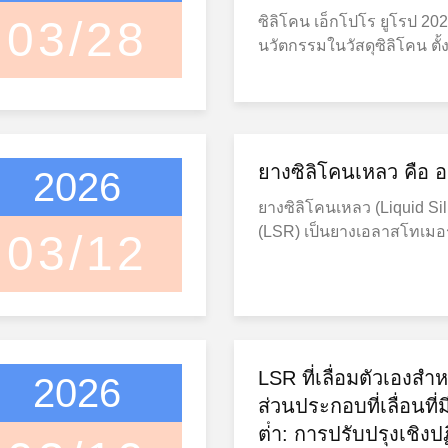
03/28
ซิลิโคน เอ็กโปโร ยูโรป 2026
นวัตกรรมในวัสดุซิลิโคน ตั้ง
กุมภาพันธ์ 2026 (เวลาท้องถ
โร ยูโรป 2026ในฐานะผู้ผลิต
กวางโจว รูฮี เทคโนโลยีวัสดุ
กิจกรรมนานาชาติครั้งนี้ 
หลายวิธีการแก้ไขซิลิโคนท
ยางซิลิโคนเหลว คือ 
2026
นิทรรศการ รูหีเน้นเทคโนโล
ยางซิลิโคนเหลว (Liquid Si
โดยเน้นประเภทสินค้าสําคัญ
(LSR) เป็นยางเอลาสโทเมอร์
03/12
ยางเอลาสโตเมอร์ซิลิโคน 
ประกอบ ที่แข็งเป็นพลาตินัม 
ฟิล์มกิจกรรมนี้เป็นเวทีที่ด
หลายในอุตสาหกรรมผลิตที่
เปลี่ยนลึกกับผู้เชี่ยวชาญใ
เหลวได้กลายเป็นวัสดุที่นิ
ทําให้เราสามารถสํารวจแน
เช่นอุปกรณ์การแพทย์, สินค้
งานใหม่ในวัสดุซิลิโคน ใ
อิเล็กทรอนิกส์, รถยนต์, แล
แข็งแรงของการผลิตของจ
ไม่เหมือนกับยางซิลิโคนแข็ง
LSR ที่เลื่อมตัวเองสํา
2026
ผลิตภัณฑ์อย่างครบถ้วนใน
โคนเหลวถูกจัดจําหน่ายในร
ส่วนประกอบที่เลื่อนที
ระหว่างงานนิทรรศการ รูฮี
สามารถปั๊มและแปรรูปผ่าน
สินค้าซิลิโคนหลัก 5 ประเภ
ต่ํา: การปรับปรุงเชิงป
การผลิตที่รวดเร็วเนื่องจ