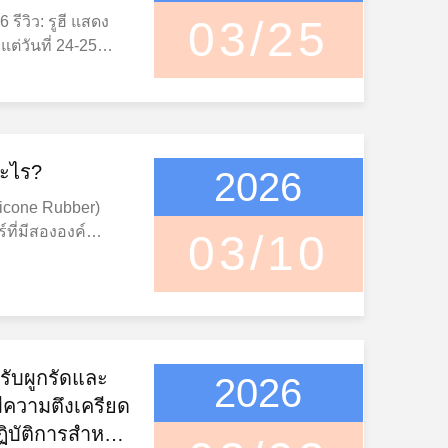
 รีวิว: รูฮี แสดง
03/25
แต่วันที่ 24-25
ิ่น)ซิลิโคน เอ็กโป
วัสดุซิลิโคนชั้นนํา
ใหม่ จํากัดร่วม
โดยนําเสนอหลาก
ี่นวัตกรรม ในงาน
อะไร?
2026
ยีวัสดุซิลิโคนหลัก
licone Rubber)
 เช่น ยางซิลิโคน,
ที่มีสององค์
03/10
และตัวแทนสร้าง
ซึ่งใช้กันอย่างแพร่
ีสําหรับการแลก
ทันสมัยยางซิลิโคน
นอุตสาหกรรมโลกซึ่ง
ยมในอุตสาหกรรม
วโน้มและการใช้
าสําหรับเด็ก,
นขณะที่แสดงความ
ะสินค้าดูแลตัวเอง
ีน การครอบคลุม
แบบดั้งเดิม ยางซิลิ
หรับผูกรัดและ
2026
อุตสาหกรรมสําคัญ
ูปของเหลวที่
่มีความตึงเครียด
ได้นําเสนอประเด็น
การพิมพ์ฉีดวงจร
ท ซึ่งครอบคลุม
ฏิบัติการสําหรับ
ากความสามารถใน