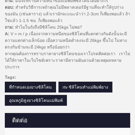
ถาม:
ฉันจะทราบความหนาของแม่พิมพ์ซิลิโคนได้อย่างไร
ตอบ:
สำหรับวิธีการเทถ้าคุณไม่มีพลาสเตอร์มีฐานที่จะทำให้รูปร่าง
ของมัน (เช่นตาราง) แล้วเรามักจะแนะนำว่า 2-3cm ก็เพียงพอแล้ว
ถ้า
ใช่แล้ว 1-1.5 ซม. ก็เพียงพอแล้ว
ถาม:
ทำไมในถังถึงมีซิลิโคน 25kgs ไม่พอ?
A:
V = m / p
เนื่องจากความหนืดของซิลิโคนที่แตกต่างกันดังนั้นจะมี
ความแตกต่างเล็กน้อย
เมื่อความหนืดต่ำลงจะมี 26kgs ขึ้นไป
ในทาง
ตรงกันข้ามจะมี 24kgs หรือน้อยกว่า
หากคุณต้องการทราบราคายางซิลิโคนของเราโปรดติดต่อเรา
เราไม่
ได้ให้ราคาในเว็บไซต์เพราะราคามีความผันผวนด้วยเหตุผลหลาย
ประการ
Tags:
ที่กำหนดเองยางซิลิโคน
rtv ซิลิโคนทำแม่พิมพ์ยาง
อุณหภูมิสูงยางซิลิโคนแม่พิมพ์
ติดต่อ