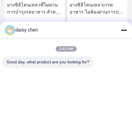
ยางซิลิโคนเหลวที่ไม่ผ่าน
ยางซิลิโคนเหลวเกรด
การบํารุงรสอาหาร สําหรับ
อาหาร ไม่ต้องผ่านการบ่ม
ผลิตภัณฑ์สําหรับเด็กและ
หลังการผลิต สำหรับ
การใช้งานที่ติดต่อกับ
ผลิตภัณฑ์เด็กและชิ้นส่วน
daisy chen
รับราคาที่ดีที่สุด
รับราคาที่ดีที่สุด
อาหาร
สัมผัสอาหาร
2:43 AM
Good day, what product are you looking for?
Guangzhou Ruihe New Material Technology
Co., Ltd
ywb-wx@ruihe168.com
86--13660165505
No.117 Fengshen Avenue, Xiuquan Street, Huadu District,
กว่างโจว ประเทศจีน