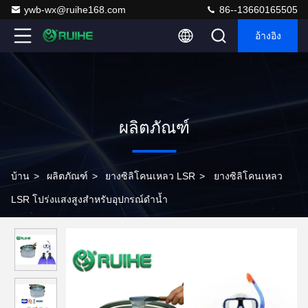
ywb-wx@ruihe168.com
86--13660165505
อ้างอิง
ผลิตภัณฑ์
บ้าน
>
ผลิตภัณฑ์
>
ยางซิลิโคนเหลว LSR
>
ยางซิลิโคนเหลว
LSR โปร่งแสงสูงสำหรับอุปกรณ์ดำน้ำ