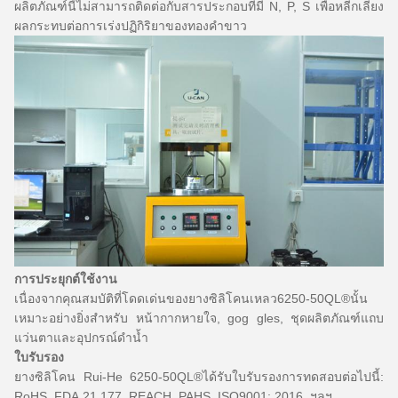
ผลิตภัณฑ์นี้ไม่สามารถติดต่อกับสารประกอบที่มี N, P, S เพื่อหลีกเลี่ยง
ผลกระทบต่อการเร่งปฏิกิริยาของทองคำขาว
การประยุกต์ใช้งาน
เนื่องจากคุณสมบัติที่โดดเด่นของยางซิลิโคนเหลว6250-50QL®นั้น
เหมาะอย่างยิ่งสำหรับ
หน้ากากหายใจ, gog
gles, ชุดผลิตภัณฑ์แถบ
แว่นตาและอุปกรณ์ดำน้ำ
ใบรับรอง
ยางซิลิโคน Rui-He 6250-50QL®ได้รับใบรับรองการทดสอบต่อไปนี้:
RoHS, FDA.21.177, REACH, PAHS, ISO9001: 2016, ฯลฯ