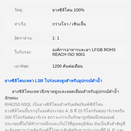
วัสดุ:
ยางซิลิโคน 100%
ท่าเรือ:
กว่างโจว / เซินเจิ้น
อัตราส่วน:
1: 1
องค์การอาหารและยา LFGB ROHS
ใบรับรอง:
REACH ISO 9001
เอาท์พุต:
1200 ตันต่อเดือน
ยางซิลิโคนเหลว LSR โปร่งแสงสูงสำหรับอุปกรณ์ดำน้ำ
ยางซิลิโคนเหลวฉีกขาดสูงและยอดเยี่ยมสำหรับอุปกรณ์ดำน้ำ
ลักษณะ
RH6250-50QL เป็นยางซิลิโคนสำหรับผลิตภัณฑ์ซิลิโคน
ยางซิลิโคนนี้บรรจุในองค์ประกอบ A: B ที่ 20 กิโลกรัมต่อบาร์เรลหรือ
200 กิโลกรัมต่อบาร์เรล
สภาวะการเก็บรักษาถูกปิดผนึกสององค์
ประกอบที่ไม่ได้ทำการผนึกและเก็บไว้ที่อุณหภูมิห้อง
มันเป็นสิ่งสำคัญที่
จะต้องทราบว่าผลิตภัณฑ์นี้ไม่ควรสัมผัสกับสารประกอบที่มี N, P, และ