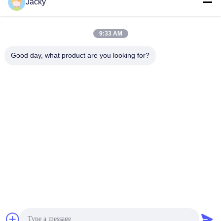
Jacky
รับราคาที่ดีที่สุด
รับราคาที่ดีที่สุด
อาหาร
สัมผัสอาหาร
9:33 AM
Good day, what product are you looking for?
Guangzhou Ruihe New Material Technology
Co., Ltd
ywb-wx@ruihe168.com
86--13660165505
No.117 Fengshen Avenue, Xiuquan Street, Huadu District,
กว่างโจว ประเทศจีน
จีนคุณภาพดี ยางซิลิโคนเหลว LSR ผู้จัดหา. ลิขสิทธิ์ © 2019-