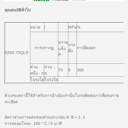
คุณสมบัติทั่วไป
หน่วย
/
MPa
%
ความ
แรง
การปรากฏ
การยืดออก
แข็ง
ดึง
6250-70QL®
A
ส่วน
ส่วน -
70
8
300
หนึ่ง - ก
ข
โปร่งใส
โปร่งใส
ตัวเลขเหล่านี้ใช้สำหรับการอ้างอิงเท่านั้นโปรดติดต่อเราเพื่อขอราย
ละเอียด
อัตราส่วนการผสมของส่วนประกอบ A: B = 1: 1
การหลอมโลหะ: 150 ° C / 5 นาที