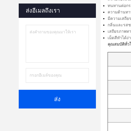
ทนทานต่อกรดแ
ส่งอีเมลถึงเรา
ความต้านทานส
มีความเสถีย
กลิ่นและรสชา
เสถียรภาพทา
เม็ดสีทำได้ง
คุณสมบัติทั่ว
ส่ง