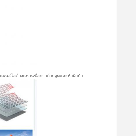
้ำแผ่นสไลด์วงแหวนซีลกาวถ้วยดูดและหัวฝักบัว