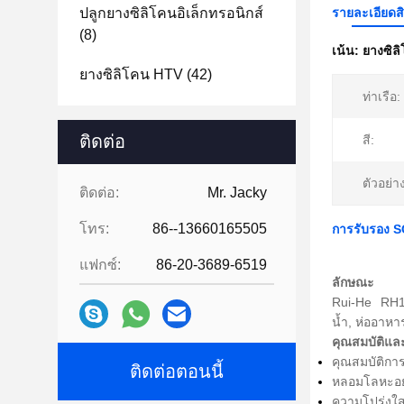
ปลูกยางซิลิโคนอิเล็กทรอนิกส์
รายละเอียดส
(8)
เน้น:
ยางซิล
ยางซิลิโคน HTV
(42)
ท่าเรือ:
ติดต่อ
สี:
ตัวอย่า
ติดต่อ:
Mr. Jacky
โทร:
86--13660165505
การรับรอง SG
แฟกซ์:
86-20-3689-6519
ลักษณะ
Rui-He RH10
น้ำ, ห่ออาหา
คุณสมบัติแล
คุณสมบัติการ
ติดต่อตอนนี้
หลอมโลหะอย
ความโปร่งใสท