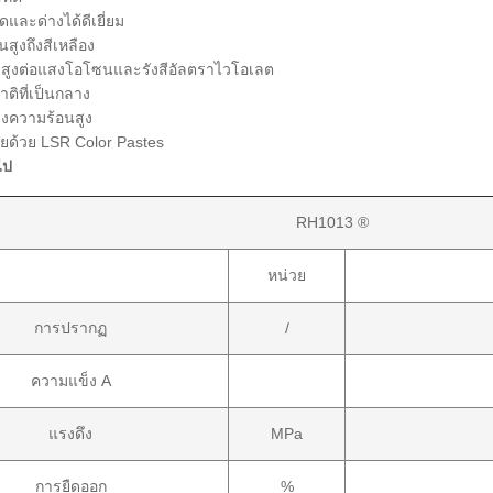
ละด่างได้ดีเยี่ยม
ูงถึงสีเหลือง
รสูงต่อแสงโอโซนและรังสีอัลตราไวโอเลต
ติที่เป็นกลาง
งความร้อนสูง
่ายด้วย LSR Color Pastes
ไป
RH1013 ®
หน่วย
การปรากฏ
/
ความแข็ง A
แรงดึง
MPa
การยืดออก
%