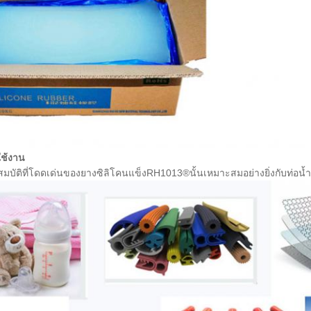
ใช้งาน
สมบัติที่โดดเด่นของยางซิลิโคนแข็งRH1013®นั้นเหมาะสมอย่างยิ่งกับท่อน