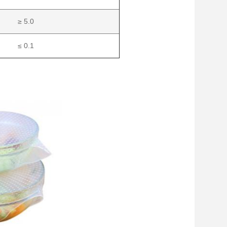
≥ 5.0
≤ 0.1