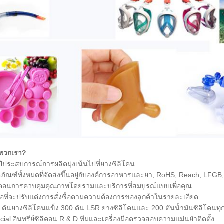
กพวกเรา?
ปีประสบการณ์การผลิตมุ่งเน้นไปที่ยางซิลิโคน
ิตภัณฑ์ทั้งหมดที่จัดส่งขึ้นอยู่กับองค์การอาหารและยา, RoHS, Reach, L
้นตอนการควบคุมคุณภาพโดยรวมและบริการที่สมบูรณ์แบบเพื่อคุณ
อที่จะปรับแต่งการสั่งซื้อตามความต้องการของลูกค้าในรายละเอียด
 ตันยางซิลิโคนแข็ง 300 ตัน LSR ยางซิลิโคนและ 200 ตันน้ำมันซิลิโคนทุ
cial อินทรีย์ซิลิคอน R & D ทีมและเครื่องมือตรวจสอบความแม่นยำติดตั้ง