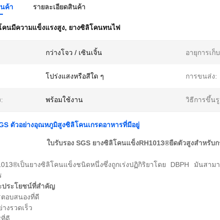
ินค้า
รายละเอียดสินค้า
ิโคนมีความแข็งแรงสูง
,
ยางซิลิโคนทนไฟ
กว่างโจว / เซินเจิ้น
อายุการเก็บ
โปร่งแสงหรือสีใด ๆ
การขนส่ง:
ง:
พร้อมใช้งาน
วิธีการขึ้นร
S ตัวอย่างอุณหภูมิสูงซิลิโคนเกรดอาหารที่มีอยู่
ใบรับรอง SGS
ยางซิลิโคนแข็งRH1013®ยืดตัวสูงสำหรั
13®เป็นยางซิลิโคนแข็งชนิดหนึ่งซึ่งถูกเร่งปฏิกิริยาโดย DBPH
มันสามา
ร
ะประโยชน์ที่สำคัญ
ตอบสนองที่ดี
่างรวดเร็ว
ี่ดี