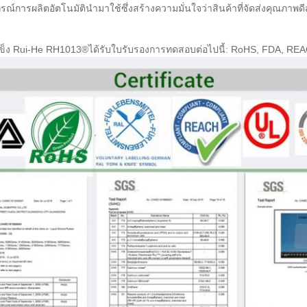
กรณ์การผลิตอัตโนมัตินำมาใช้ซึ่งสร้างความมั่นใจว่าสินค้าที่จัดส่งคุณภาพด
ข็ง Rui-He RH1013®ได้รับใบรับรองการทดสอบต่อไปนี้: RoHS, FDA, REAC