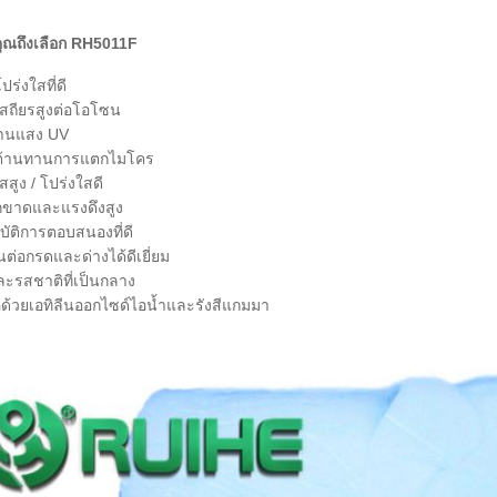
ุณถึงเลือก RH5011F
ร่งใสที่ดี
สถียรสูงต่อโอโซน
านแสง UV
ต้านทานการแตกไมโคร
สสูง / โปร่งใสดี
กขาดและแรงดึงสูง
ัติการตอบสนองที่ดี
่อกรดและด่างได้ดีเยี่ยม
ละรสชาติที่เป็นกลาง
้อด้วยเอทิลีนออกไซด์ไอน้ำและรังสีแกมมา