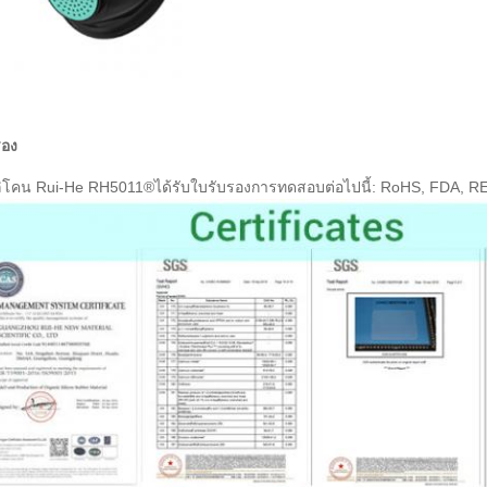
รอง
ลิโคน Rui-He RH5011®ได้รับใบรับรองการทดสอบต่อไปนี้: RoHS, FDA, RE