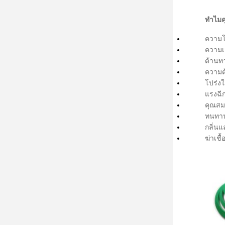
ทำไมค
ความโป
ความเ
ต้านท
ความ
โปร่งใ
แรงฉี
คุณสมบ
ทนทานต
กลิ่นแ
ฆ่าเชื