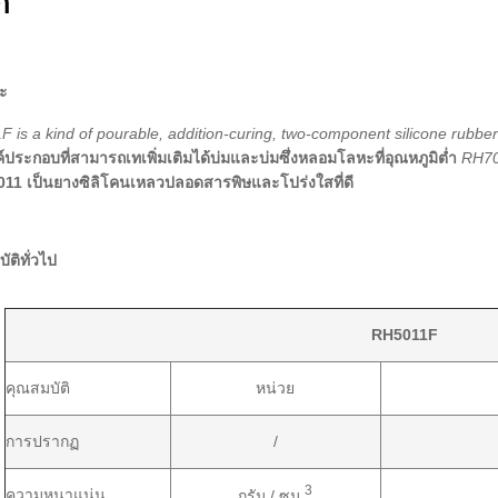
ก
ะ
 is a kind of pourable, addition-curing, two-component silicone rubber
ประกอบที่สามารถเทเพิ่มเติมได้บ่มและบ่มซึ่งหลอมโลหะที่อุณหภูมิต่ำ
RH701
11 เป็นยางซิลิโคนเหลวปลอดสารพิษและโปร่งใสที่ดี
ัติทั่วไป
RH5011F
คุณสมบัติ
หน่วย
การปรากฏ
/
3
ความหนาแน่น
กรัม / ซม.