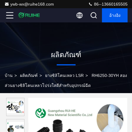
ywb-wx@ruihe168.com
86--13660165505
อ้างอิง
ผลิตภัณฑ์
บ้าน
>
ผลิตภัณฑ์
>
ยางซิลิโคนเหลว LSR
>
RH6250-30YH สอง
ส่วนยางซิลิโคนเหลวโปร่งใสดีสำหรับอุปกรณ์ฉีด