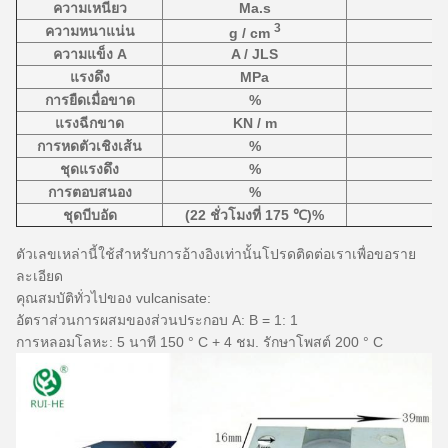
ความเหนียว
Ma.s
3
ความหนาแน่น
g / cm
ความแข็ง A
A / JLS
แรงดึง
MPa
การยืดเมื่อขาด
%
แรงฉีกขาด
KN / m
การหดตัวเชิงเส้น
%
ชุดแรงดึง
%
การตอบสนอง
%
ชุดบีบอัด
(22 ชั่วโมงที่ 175 ℃)%
ตัวเลขเหล่านี้ใช้สำหรับการอ้างอิงเท่านั้นโปรดติดต่อเราเพื่อขอราย
ละเอียด
คุณสมบัติทั่วไปของ vulcanisate:
อัตราส่วนการผสมของส่วนประกอบ A: B = 1: 1
การหลอมโลหะ: 5 นาที
150 ° C + 4 ชม.
รักษาโพสต์ 200 ° C