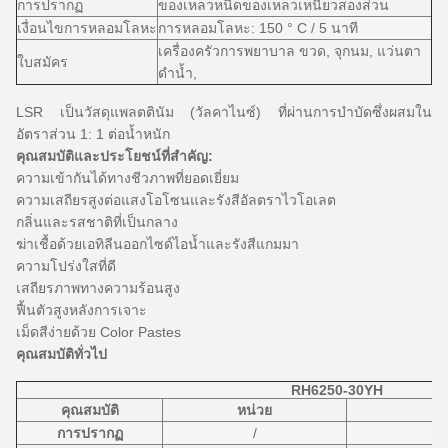
การปรากฏ
ของเหลวหนืดของเหลวเหนียวสองส่วน
เงื่อนไขการหลอมโลหะ
การหลอมโลหะ: 150 ° C / 5 นาที
เครื่องครัวการพยาบาล
ขวด,
จุกนม, แว่นตา
ใบสมัคร
ดำน้ำ,
LSR เป็นวัสดุแพลตตินัม (วัลคาไนซ์) ที่ผ่านการบำบัดซึ่งผสมใน
อัตราส่วน 1: 1 ต่อน้ำหนัก
คุณสมบัติและประโยชน์ที่สำคัญ:
ความเข้ากันได้ทางชีวภาพที่ยอดเยี่ยม
ความเสถียรสูงต่อแสงโอโซนและรังสีอัลตราไวโอเลต
กลิ่นและรสชาติที่เป็นกลาง
ฆ่าเชื้อด้วยเอทิลีนออกไซด์ไอน้ำและรังสีแกมมา
ความโปร่งใสที่ดี
เสถียรภาพทางความร้อนสูง
ฟื้นตัวสูงหลังการเจาะ
เม็ดสีง่ายด้วย Color Pastes
คุณสมบัติทั่วไป
RH6250-30YH
คุณสมบัติ
หน่วย
การปรากฏ
/