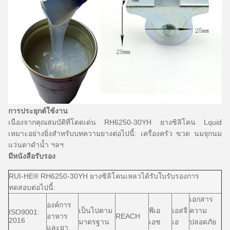
การประยุกต์ใช้งาน
เนื่องจากคุณสมบัติที่โดดเด่น RH6250-30YH ยางซิลิโคน Lquid
เหมาะอย่างยิ่งสำหรับบทความยางต่อไปนี้:
เครื่องครัว
ขวด
นมจุกนม
แว่นตาดำน้ำ
ฯลฯ
มีหนังสือรับรอง
RUI-HE® RH6250-30YH ยางซิลิโคนเหลวได้รับใบรับรองการ
ทดสอบต่อไปนี้:
เอกสาร
องค์การ
เป็นไปตาม
พีเอ
เอสจี
ความ
ISO9001:
อาหาร
REACH
2016
มาตรฐาน
เอช
เอ
ปลอดภัย
และยา