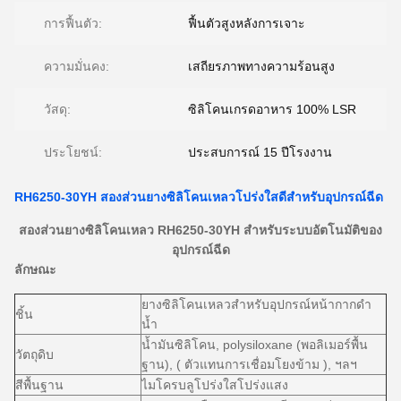
การฟื้นตัว:
ฟื้นตัวสูงหลังการเจาะ
ความมั่นคง:
เสถียรภาพทางความร้อนสูง
วัสดุ:
ซิลิโคนเกรดอาหาร 100% LSR
ประโยชน์:
ประสบการณ์ 15 ปีโรงงาน
RH6250-30YH สองส่วนยางซิลิโคนเหลวโปร่งใสดีสำหรับอุปกรณ์ฉีด
สองส่วนยางซิลิโคนเหลว RH6250-30YH สำหรับระบบอัตโนมัติของ
อุปกรณ์ฉีด
ลักษณะ
ยางซิลิโคนเหลวสำหรับอุปกรณ์หน้ากากดำ
ชิ้น
น้ำ
น้ำมันซิลิโคน, polysiloxane (พอลิเมอร์พื้น
วัตถุดิบ
ฐาน), (
ตัวแทนการเชื่อมโยงข้าม
), ฯลฯ
สีพื้นฐาน
ไมโครบลูโปร่งใสโปร่งแสง