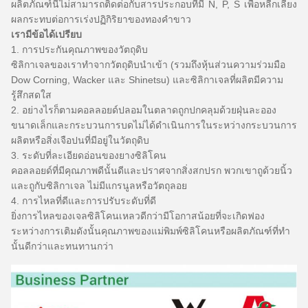
ผลิตภัณฑ์นี้ไม่สามารถติดต่อกับสารประกอบที่มี N, P, S เพื่อหลีกเลี่ยง
ผลกระทบต่อการเร่งปฏิกิริยาของทองคำขาว
เรามีข้อได้เปรียบ
1. การประกันคุณภาพของวัตถุดิบ
ซิลิกาเจลของเราทำจากวัตถุดิบนำเข้า (รวมถึงหุ้นส่วนความร่วมมือ
Dow Corning, Wacker และ Shinetsu) และซิลิกาเจลที่ผลิตมีความ
รู้สึกสดใส
2. อย่างไรก็ตามคอลลอยด์ปลอมในตลาดถูกปกคลุมด้วยฝุ่นละออง
ขนาดเล็กและกระบวนการบดไม่ได้ดำเนินการในระหว่างกระบวนการ
ผลิตหรือสิ่งเจือปนที่มีอยู่ในวัตถุดิบ
3. ระดับที่ละเอียดอ่อนของยางซิลิโคน
คอลลอยด์ที่มีคุณภาพดีนั้นดีและปราศจากสิ่งสกปรก
พวกเขาถูด้วยนิ้ว
และถูกับซิลิกาเจล
ไม่มีแกรนูลหรือวัตถุลอย
4. การไหลที่ดีและการปรับระดับที่ดี
ยิ่งการไหลของเจลซิลิโคนเหลวดีกว่ามีโอกาสน้อยที่จะเกิดฟอง
ระหว่างการเติมดังนั้นคุณภาพของแม่พิมพ์ซิลิโคนหรือผลิตภัณฑ์ที่ทำ
นั้นดีกว่าและทนทานกว่า