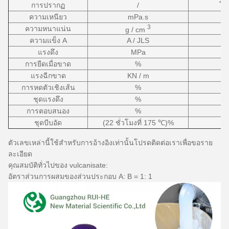
การปรากฏ
/
โป
ความเหนียว
mPa.s
3
ความหนาแน่น
g / cm
ความแข็ง A
A / JLS
แรงดึง
MPa
การยืดเมื่อขาด
%
แรงฉีกขาด
KN / m
การหดตัวเชิงเส้น
%
ชุดแรงดึง
%
การตอบสนอง
%
ชุดบีบอัด
(22 ชั่วโมงที่ 175 ℃)%
ตัวเลขเหล่านี้ใช้สำหรับการอ้างอิงเท่านั้นโปรดติดต่อเราเพื่อขอราย
ละเอียด
คุณสมบัติทั่วไปของ vulcanisate:
อัตราส่วนการผสมของส่วนประกอบ A: B = 1: 1