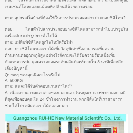
ตอบ: ซิลิโคนสามารถจำหน่ายได้ในหลากหลายสีมากรวมไปถึงฟลูออ
เรสเซนต์โลหะและแม้แต่ที่เปลี่ยนสีด้วยความร้อน
ถาม: อุปกรณ์ใดบ้างที่ต้องใช้ในการประมวลผลสารประกอบซิลิโคน?
ตอบ: โดยทั่วไปสารประกอบยางซิลิโคนสามารถนำไปแปรรูปใน
เครื่องจักรแปรรูปยางทั่วไปได้
ถาม: แม่พิมพ์ซิลิโคนถูกไฟไหม้หรือไม่?
ตอบ: ยางซิลิโคนของเราได้เพิ่มวัสดุพิเศษซึ่งสามารถเพิ่มความ
ต้านทานต่ออุณหภูมิสูง
อย่างไรก็ตามจะได้รับความร้อนเมื่อเพิ่ม
ตัวแทนการบ่ม
คุณควรจะลดระดับผลิตภัณฑ์ภายใน 3 นาทีเพื่อหลีก
เลี่ยงปัญหานี้
Q: moq ของคุณคืออะไรหรือไม่
A: 500KG
ถาม: ฉันจะได้รับคำตอบนานเท่าไหร่?
A: เนื่องจากความแตกต่างของเวลาและวันหยุดเราจะพยายามอย่างดี
ที่สุดเพื่อตอบคุณใน 24 ชั่วโมงการทำงาน
หากมีสิ่งใดที่เราสามารถ
ช่วยได้โปรดติดต่อเราได้ตลอดเวลา