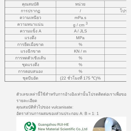
คุณสมบัติ
หน่วย
การปรากฏ
/
โปร่ง
ความเหนียว
mPa.s
3
ความหนาแน่น
g / cm
ความแข็ง A
A / JLS
แรงดึง
MPa
การยืดเมื่อขาด
%
แรงฉีกขาด
KN / m
การหดตัวเชิงเส้น
%
ชุดแรงดึง
%
การตอบสนอง
%
ชุดบีบอัด
(22 ชั่วโมงที่ 175 ℃)%
ตัวเลขเหล่านี้ใช้สำหรับการอ้างอิงเท่านั้นโปรดติดต่อเราเพื่อขอ
รายละเอียด
คุณสมบัติทั่วไปของ vulcanisate:
อัตราส่วนการผสมของส่วนประกอบ A: B = 1: 1