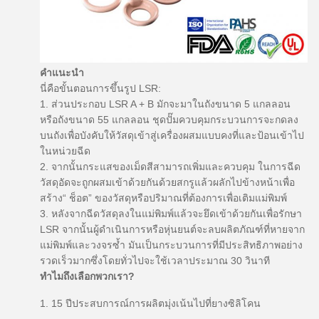
คำแนะนำ
นี่คือขั้นตอนการขึ้นรูป LSR:
1. ส่วนประกอบ LSR A + B มักจะมาในถังขนาด 5 แกลลอน
หรือถังขนาด 55 แกลลอน
ชุดปั๊มควบคุมกระบวนการจะกดลง
บนถังเพื่อบังคับให้วัสดุเข้าสู่เครื่องผสมแบบคงที่และป้อนเข้าไป
ในหน่วยฉีด
2. จากนั้นกระแสของเม็ดสีสามารถเพิ่มและควบคุม
ในการฉีด
วัสดุอัดจะถูกผสมเข้าด้วยกันด้วยสกรูแล้วผลักไปข้างหน้าเพื่อ
สร้าง“ ช็อต” ของวัสดุหรือปริมาณที่ต้องการเพื่อเติมแม่พิมพ์
3. หลังจากฉีดวัสดุลงในแม่พิมพ์แล้วจะยึดเข้าด้วยกันเพื่อรักษา
LSR
จากนั้นผู้ดำเนินการหรือหุ่นยนต์จะลบผลิตภัณฑ์ที่หายจาก
แม่พิมพ์และวงจรซ้ำ
มันเป็นกระบวนการที่มีประสิทธิภาพอย่าง
รวดเร็วมากซึ่งโดยทั่วไปจะใช้เวลาประมาณ 30 วินาที
ทำไมถึงเลือกพวกเรา?
1. 15 ปีประสบการณ์การผลิตมุ่งเน้นไปที่ยางซิลิโคน