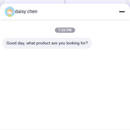
ลิโคนแพทย์ที่กําหนดเอง
ท่อออกซิเจนทางจมูกที่มี
ความเข้ากันได้ทางชีวภาพ
daisy chen
รับราคาที่ดีที่สุด
รับราคาที่ดีที่สุด
สูง
7:34 PM
Good day, what product are you looking for?
Guangzhou Ruihe New Material Technology
Co., Ltd
ywb-wx@ruihe168.com
86--13660165505
No.117 Fengshen Avenue, Xiuquan Street, Huadu District,
กว่างโจว ประเทศจีน