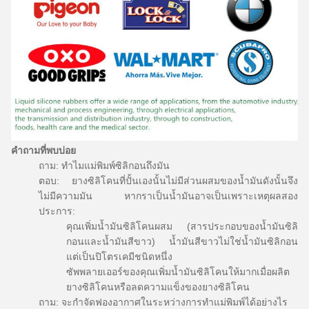
คำถามที่พบบ่อย
ถาม: ทำไมแม่พิมพ์ซิลิกอนถึงมัน
ตอบ: ยางซิลิโคนที่ปั้นเองนั้นไม่มีส่วนผสมของน้ำมันดังนั้นจึง
ไม่มีความมัน
หากราเป็นน้ำมันอาจเป็นเพราะเหตุผลสอง
ประการ:
คุณเพิ่มน้ำมันซิลิโคนผสม (สารประกอบของน้ำมันซิลิ
กอนและน้ำมันสีขาว)
น้ำมันสีขาวไม่ใช่น้ำมันซิลิกอน
แต่เป็นปิโตรเคมีชนิดหนึ่ง
ซัพพลายเออร์ของคุณเพิ่มน้ำมันซิลิโคนให้มากเมื่อผลิต
ยางซิลิโคนหรือลดความแข็งของยางซิลิโคน
ถาม: จะกำจัดฟองอากาศในระหว่างการทำแม่พิมพ์ได้อย่างไร