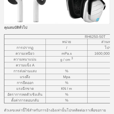
คุณสมบัติทั่วไป
RH6250-50T
หน่วย
ส่วนหนึ่
การปรากฏ
/
โปร่ง
ความเหนียว
mPa.s
1600,000 -
3
ความหนาแน่น
g / cm
ความแข็ง A
การส่งผ่านแสง
%
แรงดึง
Mpa
การยืดออก
%
แรงฉีกขาด
KN / m
อัตราการหดตัวเชิงเส้น
%
ตั้งค่าการตอบกลับ
%
ตัวเลขเหล่านี้ใช้สำหรับการอ้างอิงเท่านั้นโปรดติดต่อเราเพื่อขอราย