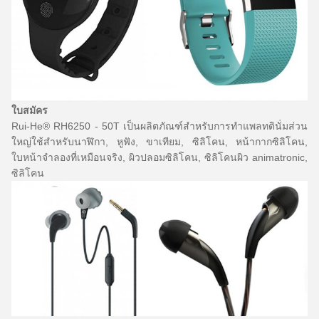
ใบสมัคร
Rui-He® RH6250 - 50T เป็นผลิตภัณฑ์สำหรับการทำแพลทตินั่มส่วน
ใหญ่ใช้สำหรับนาฬิกา, หูฟัง, ขาเทียม, ซิลิโคน, หน้ากากซิลิโคน,
ใบหน้าจำลองที่เหมือนจริง, ผิวปลอมซิลิโคน, ซิลิโคนผิว animatronic,
ซิลิโคน