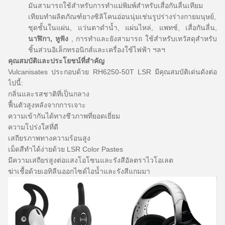
มันสามารถใช้สำหรับการทำแม่พิมพ์สำหรับเสื่อกันลื่นเทียม
เทียมทำผลิตภัณฑ์ยางซิลิโคนอ่อนนุ่มเช่นรูปร่างร่างกายมนุษย์,
ชุดชั้นในแผ่น, แว่นตาดำน้ำ, แผ่นไหล่, แพทช์, เสื่อกันลื่น,
นาฬิกา, หูฟัง
, การทำและยังสามารถ ใช้สำหรับเทวัสดุสำหรับ
ชิ้นส่วนอิเล็กทรอนิกส์และเครื่องใช้ไฟฟ้า ฯลฯ
คุณสมบัติและประโยชน์ที่สำคัญ
Vulcanisates ประกอบด้วย RH6250-50T LSR มีคุณสมบัติเด่นดังต่อ
ไปนี้:
กลิ่นและรสชาติที่เป็นกลาง
ฟื้นตัวสูงหลังจากการเจาะ
ความเข้ากันได้ทางชีวภาพที่ยอดเยี่ยม
ความโปร่งใสที่ดี
เสถียรภาพทางความร้อนสูง
เม็ดสีทำได้ง่ายด้วย LSR Color Pastes
มีความเสถียรสูงต่อแสงโอโซนและรังสีอัลตราไวโอเลต
ฆ่าเชื้อด้วยเอทิลีนออกไซด์ไอน้ำและรังสีแกมมา