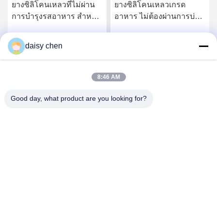
วที่ไม่ผ่าน
ยางซิลิโคนเหลวเกรด
ยางซิลิโคนเหลวช
าหาร สําหรับ
อาหาร ไม่ต้องผ่านการบ่ม
ลื่นตัวเอง (Self-L
รับเด็กและ
หลังการผลิต สำหรับ
LSR) สำหรับส่ว
ดต่อกับ
ผลิตภัณฑ์เด็กและชิ้นส่วน
ซีล
daisy chen
าที่ดีที่สุด
รับราคาที่ดีที่สุด
รับราคาที่
สัมผัสอาหาร
8:46 AM
Good day, what product are you looking for?
Guangzhou Ruihe New Material Technology
Co., Ltd
ywb-wx@ruihe168.com
86--13660165505
No.117 Fengshen Avenue, Xiuquan Street, Huadu District,
กว่างโจว ประเทศจีน