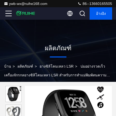
ywb-wx@ruihe168.com
86--13660165505
อ้างอิง
ผลิตภัณฑ์
บ้าน
>
ผลิตภัณฑ์
>
ยางซิลิโคนเหลว LSR
>
บ่มอย่างรวดเร็ว
เครื่องจักรกลยางซิลิโคนเหลว LSR สำหรับการทำแม่พิมพ์ทนความ
ร้อนนาฬิกา