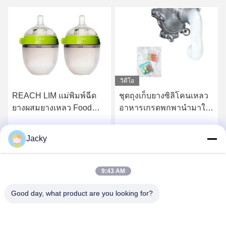
วิดีโอ
ีด
ชุดถุงเก็บยางซิลิโคนเหลว
RoHS อาหารเกรดยางซิลิ
d
อาหารเกรดพกพานำมาใช้
โคนเหลวบ่มอย่างรวดเร็ว
,
ใหม่
และอุณหภูมิต่ำ
Jacky
ุด
รับราคาที่ดีที่สุด
รับราคาที่ดีที่สุด
9:43 AM
Good day, what product are you looking for?
Guangzhou Ruihe New Material Technology