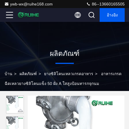
ywb-wx@ruihe168.com
86--13660165505
อ้างอิง
ผลิตภัณฑ์
บ้าน
>
ผลิตภัณฑ์
>
ยางซิลิโคนเหลวเกรดอาหาร
>
อาหารเกรด
ฉีดเหลวยางซิลิโคนแข็ง 50 ฝั่ง A ใสสูงป้อนทารกจุกนม