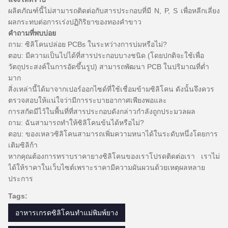
ผลิตภัณฑ์นี้ไม่สามารถติดต่อกับสารประกอบที่มี N, P, S เพื่อหลีกเลี่ยง
ผลกระทบต่อการเร่งปฏิกิริยาของทองคำขาว
คำถามที่พบบ่อย
ถาม: ซิลิโคนปล่อย PCBs ในระหว่างการบ่มหรือไม่?
ตอบ: มีความเป็นไปได้ที่สารประกอบบางชนิด (โดยปกติจะใช้เพื่อ
วัตถุประสงค์ในการอัดขึ้นรูป) สามารถพัฒนา PCB ในปริมาณที่ต่ำ
มาก
สิ่งเหล่านี้ได้มาจากเปอร์ออกไซด์ที่ใช้เชื่อมข้ามซิลิโคน
ดังนั้นจึงควร
ตรวจสอบให้แน่ใจว่ามีการระบายอากาศเพียงพอและ
การสกัดมีไว้ในพื้นที่ที่สารประกอบดังกล่าวกำลังถูกประมวลผล
ถาม: ฉันสามารถทำให้ซิลิโคนข้นได้หรือไม่?
ตอบ: ของเหลวซิลิโคนสามารถเพิ่มความหนาได้ในระดับหนึ่งโดยการ
เติมซิลิก้า
หากคุณต้องการทราบราคายางซิลิโคนของเราโปรดติดต่อเรา
เราไม่
ได้ให้ราคาในเว็บไซต์เพราะราคามีความผันผวนด้วยเหตุผลหลาย
ประการ
Tags:
อาหารเกรดซิลิโคนทำแม่พิมพ์ยาง