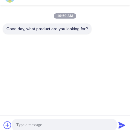
รับราคาที่ดีที่สุด
รับราคาที่ดีที่สุด
อาหาร
สัมผัสอาหาร
10:59 AM
Good day, what product are you looking for?
Guangzhou Ruihe New Material Technology
Co., Ltd
ywb-wx@ruihe168.com
86--13660165505
No.117 Fengshen Avenue, Xiuquan Street, Huadu District,
กว่างโจว ประเทศจีน
จีนคุณภาพดี ยางซิลิโคนเหลว LSR ผู้จัดหา. ลิขสิทธิ์ © 2019-
2026 lsrliquidsiliconerubber.com . สงวนลิขสิทธิ์.