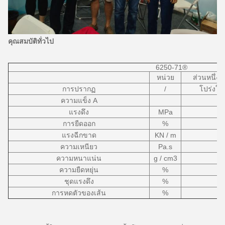
คุณสมบัติทั่วไป
6250-71®
หน่วย
ส่วนหนึ่ง -
การปรากฏ
/
โปร่งใส
ความแข็ง A
แรงดึง
MPa
การยืดออก
%
แรงฉีกขาด
KN / m
ความเหนียว
Pa.s
ความหนาแน่น
g / cm3
ความยืดหยุ่น
%
ชุดแรงดึง
%
การหดตัวของเส้น
%