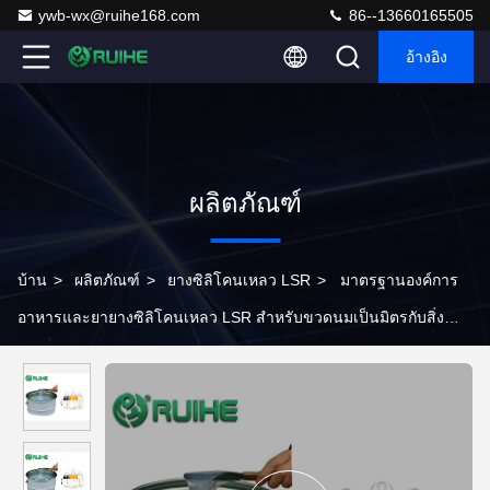
ywb-wx@ruihe168.com
86--13660165505
อ้างอิง
ผลิตภัณฑ์
บ้าน
>
ผลิตภัณฑ์
>
ยางซิลิโคนเหลว LSR
>
มาตรฐานองค์การ
อาหารและยายางซิลิโคนเหลว LSR สำหรับขวดนมเป็นมิตรกับสิ่ง
แวดล้อม