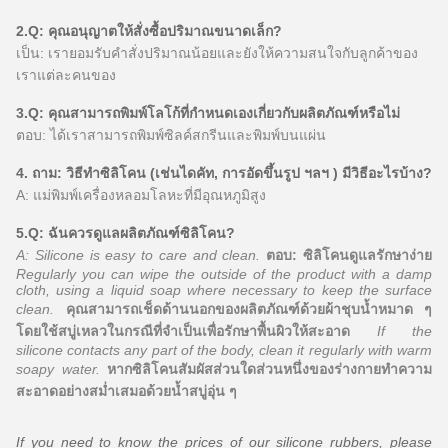
2.Q: คุณอนุญาตให้สั่งซื้อปริมาณขนาดเล็ก?
เป็น: เรายอมรับคำสั่งปริมาณน้อยและยังให้ความสนใจกับลูกค้าของ
เราแต่ละคนของ
3.Q: คุณสามารถพิมพ์โลโก้ที่กำหนดเองเกี่ยวกับผลิตภัณฑ์หรือไม่
ตอบ: ได้เราสามารถพิมพ์ซิลค์สกรีนและพิมพ์บนแผ่น
4. ถาม: วิธีทำซิลิโคน (เช่นไดคัท, การอัดขึ้นรูป ฯลฯ ) มีวิธีอะไรบ้าง?
A: แม่พิมพ์เครื่องหลอมโลหะที่มีอุณหภูมิสูง
5.Q: ฉันควรดูแลผลิตภัณฑ์ซิลิโคน?
A: Silicone is easy to care and clean.
ตอบ: ซิลิโคนดูแลรักษาง่าย
Regularly you can wipe the outside of the product with a damp
cloth, using a liquid soap where necessary to keep the surface
clean.
คุณสามารถเช็ดด้านนอกของผลิตภัณฑ์ด้วยผ้าชุบน้ำหมาด ๆ
โดยใช้สบู่เหลวในกรณีที่จำเป็นเพื่อรักษาพื้นผิวให้สะอาด
If the
silicone contacts any part of the body, clean it regularly with warm
soapy water.
หากซิลิโคนสัมผัสส่วนใดส่วนหนึ่งของร่างกายทำความ
สะอาดอย่างสม่ำเสมอด้วยน้ำสบู่อุ่น ๆ
If you need to know the prices of our silicone rubbers, please