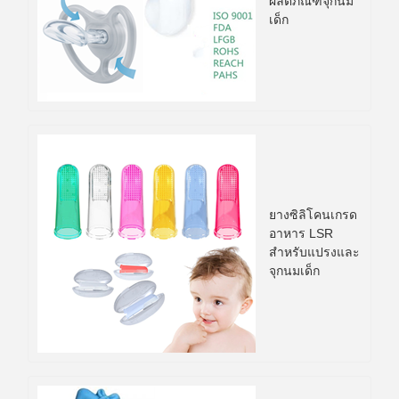
ผลิตภัณฑ์จุกนม
เด็ก
ยางซิลิโคนเกรด
อาหาร LSR
สำหรับแปรงและ
จุกนมเด็ก