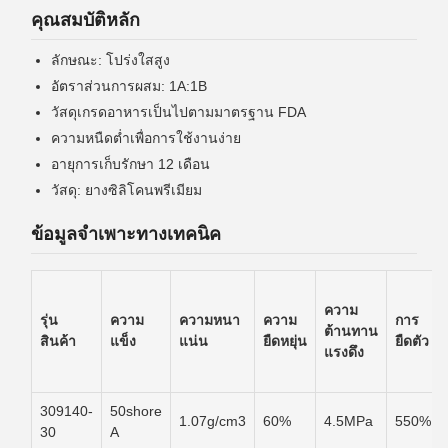
คุณสมบัติหลัก
ลักษณะ: โปร่งใสสูง
อัตราส่วนการผสม: 1A:1B
วัสดุเกรดอาหารเป็นไปตามมาตรฐาน FDA
ความหนืดต่ำเพื่อการใช้งานง่าย
อายุการเก็บรักษา 12 เดือน
วัสดุ: ยางซิลิโคนพรีเมียม
ข้อมูลจำเพาะทางเทคนิค
ความ
รุ่น
ความ
ความหนา
ความ
การ
ต้านทาน
สินค้า
แข็ง
แน่น
ยืดหยุ่น
ยืดตัว
แรงดึง
309140-
50shore
1.07g/cm3
60%
4.5MPa
550%
30
A