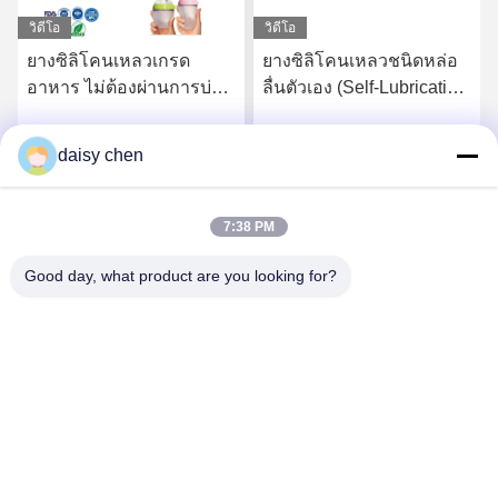
วิดีโอ
วิดีโอ
ยางซิลิโคนเหลวเกรด
ยางซิลิโคนเหลวชนิดหล่อ
อาหาร ไม่ต้องผ่านการบ่ม
ลื่นตัวเอง (Self-Lubricating
หลังการผลิต สำหรับ
LSR) สำหรับส่วนประกอบ
ผลิตภัณฑ์เด็กและชิ้นส่วน
ซีล
daisy chen
รับราคาที่ดีที่สุด
รับราคาที่ดีที่สุด
สัมผัสอาหาร
7:38 PM
Good day, what product are you looking for?
Guangzhou Ruihe New Material Technology
Co., Ltd
ywb-wx@ruihe168.com
86--13660165505